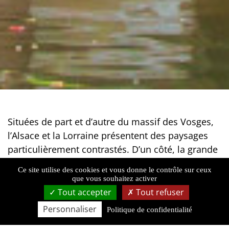
Situées de part et d’autre du massif des Vosges,
l’Alsace et la Lorraine présentent des paysages
particulièrement contrastés. D’un côté, la grande
plaine alsacienne, ses terres fertiles, la saveur de
Ce site utilise des cookies et vous donne le contrôle sur ceux
son vignoble, la coquetterie de ses villages. De
que vous souhaitez activer
l’autre, le vaste plateau lorrain avec ses lacs, ses
Tout accepter
Tout refuser
forêts, sa nature préservée.
Personnaliser
Politique de confidentialité