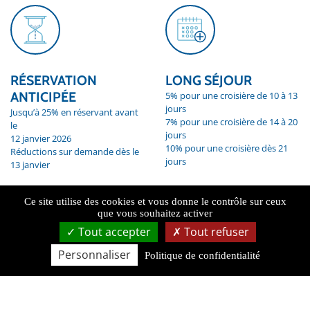
LONG SÉJOUR
RÉSERVATION
ANTICIPÉE
5% pour une croisière de 10 à 13
jours
Jusqu’à 25% en réservant avant
7% pour une croisière de 14 à 20
le
jours
12 janvier 2026
10% pour une croisière dès 21
Réductions sur demande dès le
jours
13 janvier
Ce site utilise des cookies et vous donne le contrôle sur ceux
que vous souhaitez activer
Tout accepter
Tout refuser
Personnaliser
Politique de confidentialité
FAMILLES AVEC
GROUPES
ENFANTS DE MOINS
5% dès 2 bateaux