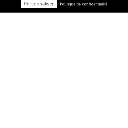
Personnaliser
Politique de confidentialité
FAQ
QUI SOMMES-NOUS ?
BROCHURE