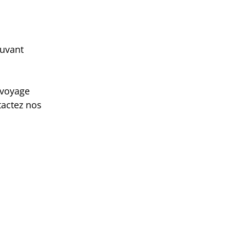
ouvant
 voyage
tactez nos