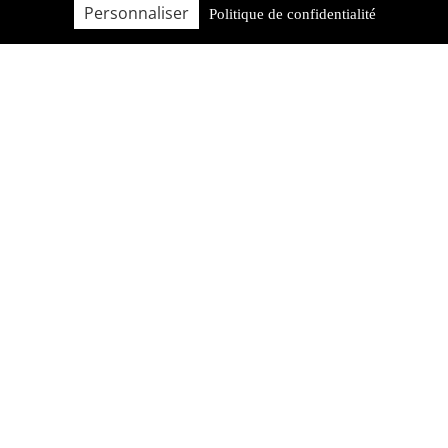
Personnaliser
Politique de confidentialité
FAQ
QUI SOMMES-NOUS ?
BROCHURE