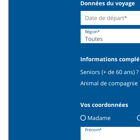
Données du voyage
Date de départ*
Région*
Toutes
Informations compl
Seniors (+ de 60 ans) ?
Animal de compagnie 
Vos coordonnées
Madame
Prénom*