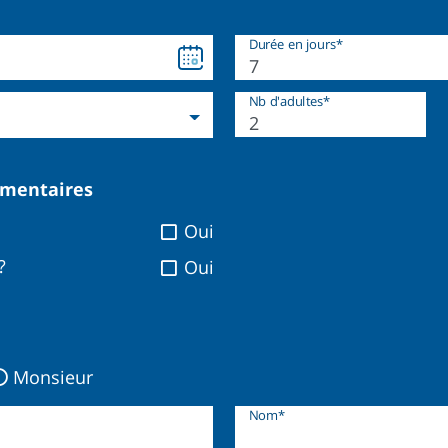
Durée en jours*
Nb d'adultes*
émentaires
Oui
?
Oui
Monsieur
Nom*