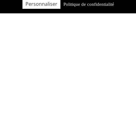
Personnaliser
Politique de confidentialité
FAQ
QUI SOMMES-NOUS ?
BROCHURE