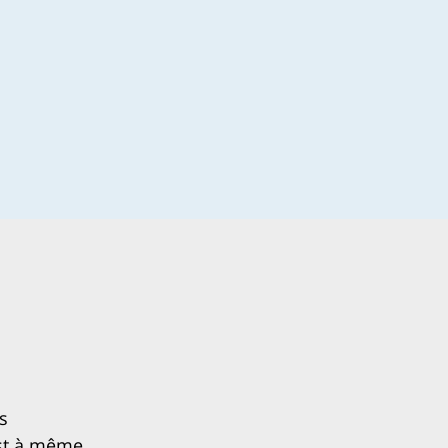
s
est à même