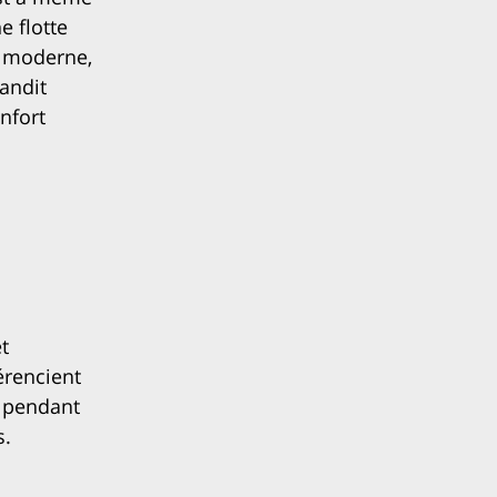
e flotte
s moderne,
randit
nfort
t
érencient
V pendant
s.