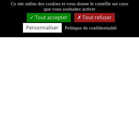
Ce site utilise des cookies et vous donne le contrôle sur ceux
que vous souhaitez activer
Tout accepter
Tout refuser
DURÉE DU SÉJOUR
Personnaliser
Politique de confidentialité
ADULTES
(>18 ANS)
ENFANTS
(< 18 ANS)
> Recherche avancée
RECHERCHER
Les vacances en bateau